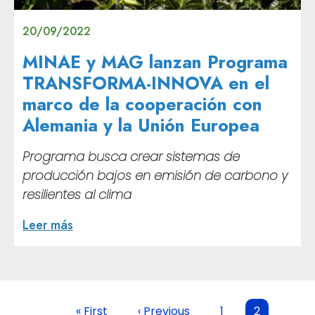
20/09/2022
MINAE y MAG lanzan Programa
TRANSFORMA-INNOVA en el
marco de la cooperación con
Alemania y la Unión Europea
Programa busca crear sistemas de
producción bajos en emisión de carbono y
resilientes al clima
Leer más
Paginación
Primera página
Página anterior
Page
Page
« First
‹ Previous
1
2